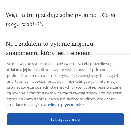
Więc ja tutaj zadaję sobie pytanie:
,,Co ja
mogę zrobić?”.
No i zadałem to pytanie mojemu
znajomemu, który jest trenerem
personalnym.
,,Co ja muszę zrobić, żeby ten
Strona wykorzystuje pliki cookies własne w celu prawidłowego
działania jej funkcji. Strona wykorzystuje również pliki cookies
mój cel był możliwy do zrealizowania?”.
podmiotów trzecich w celu korzystania z zewnętrznych narzędzi
analitycznych, społecznościowych, marketingowych. Informacje
gromadzone za pośrednictwem tych plików cookies przetwarzane
Okazało się, że zbyt szybko obcinam kalorie
są również przez dostawców narzędzi zewnętrznych. Czy wyrażasz
i zbyt szybko włączyłem cardio, co
zgodę na korzystanie z innych niż niezbędne plików cookies na
zasadach opisanych w
polityce prywatności?
spowodowało ogromny stres w organizmie.
Tak, zgadzam się.
Dlatego zacząłem trzymać wodę, dlatego po